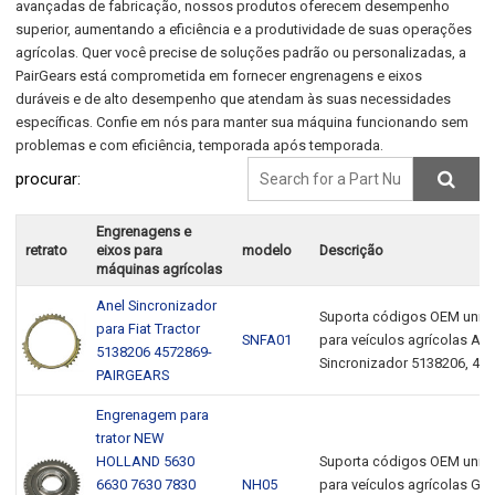
avançadas de fabricação, nossos produtos oferecem desempenho
superior, aumentando a eficiência e a produtividade de suas operações
agrícolas. Quer você precise de soluções padrão ou personalizadas, a
PairGears está comprometida em fornecer engrenagens e eixos
duráveis e de alto desempenho que atendam às suas necessidades
específicas. Confie em nós para manter sua máquina funcionando sem
problemas e com eficiência, temporada após temporada.
procurar:
Engrenagens e
retrato
eixos para
modelo
Descrição
máquinas agrícolas
Anel Sincronizador
Suporta códigos OEM unive
para Fiat Tractor
SNFA01
para veículos agrícolas Ane
5138206 4572869-
Sincronizador 5138206, 45
PAIRGEARS
Engrenagem para
trator NEW
HOLLAND 5630
Suporta códigos OEM unive
6630 7630 7830
NH05
para veículos agrícolas Gea