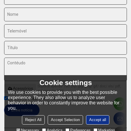
Cookie settings
Suporta apenas .rar/.zip/.jpg/.png/.gif/.doc/.xls/.pdf,
Acessórios
máximo de 20M
We use cookies to provide you with the best possible
experience. They also allow us to analyze user
Concorda em usar termos de serviço,
Termos e Condições
behavior in order to constantly improve the website for
you.
Envie notícia
Reject All
Accept Selection
Accept all
Necessary
Analytics
Preferences
Marketing