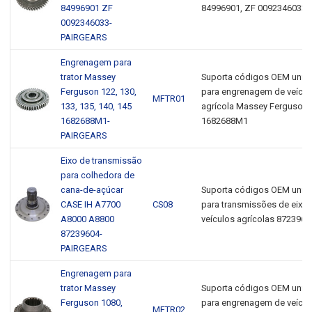
84996901 ZF
84996901, ZF 0092346033
0092346033-
PAIRGEARS
Engrenagem para
trator Massey
Suporta códigos OEM unive
Ferguson 122, 130,
para engrenagem de veícul
MFTR01
133, 135, 140, 145
agrícola Massey Ferguson
1682688M1-
1682688M1
PAIRGEARS
Eixo de transmissão
para colhedora de
cana-de-açúcar
Suporta códigos OEM unive
CASE IH A7700
CS08
para transmissões de eixo 
A8000 A8800
veículos agrícolas 8723960
87239604-
PAIRGEARS
Engrenagem para
trator Massey
Suporta códigos OEM unive
Ferguson 1080,
para engrenagem de veícul
MFTR02