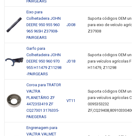
PAIRGEARS
Eixo para
Colheitadeira JOHN
Suporta códigos OEM unive
DEERE 950 955 960
JD08
para eixo de veículo agríco
965 965H Z37938-
Z37938
PAIRGEARS
Garfo para
Colheitadeira JOHN
Suporta códigos OEM unive
DEERE 950 960 970
JD18
para veículos agrícolas For
955 H11479 Z11298
H11479, Z11298
-PAIRGEARS
Coroa para TRATOR
VALTRA
Suporta códigos OEM unive
PLANETÁRIO ZF
para veículos agrícolas Cr
VT11
4472353419 ZF
0095353232
CQ27301 3176335-
ZF,CQ29408,809103304005
PAIEGERAS
Engrenagem para
VALTRA VALMET