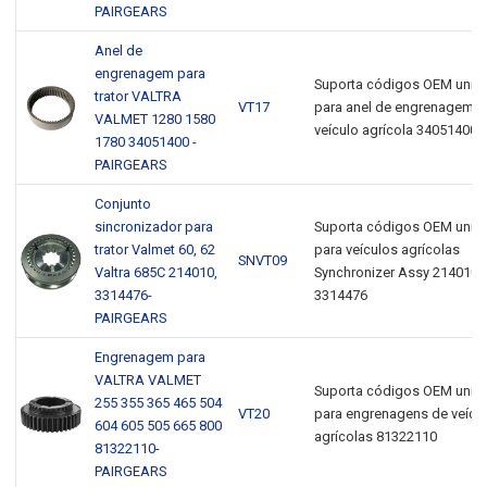
PAIRGEARS
Anel de
engrenagem para
Suporta códigos OEM unive
trator VALTRA
VT17
para anel de engrenagem d
VALMET 1280 1580
veículo agrícola 34051400
1780 34051400 -
PAIRGEARS
Conjunto
sincronizador para
Suporta códigos OEM unive
trator Valmet 60, 62
para veículos agrícolas
SNVT09
Valtra 685C 214010,
Synchronizer Assy 214010,
3314476-
3314476
PAIRGEARS
Engrenagem para
VALTRA VALMET
Suporta códigos OEM unive
255 355 365 465 504
VT20
para engrenagens de veícu
604 605 505 665 800
agrícolas 81322110
81322110-
PAIRGEARS