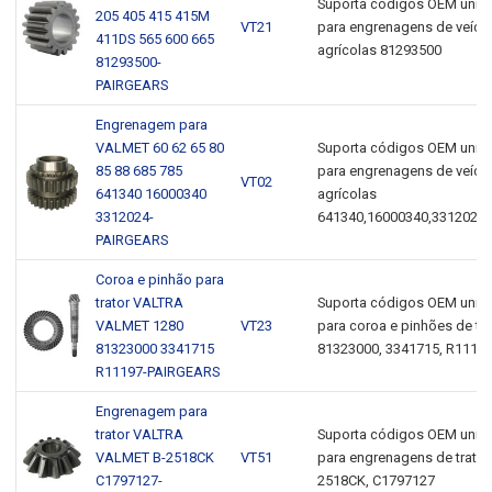
Suporta códigos OEM unive
205 405 415 415M
VT21
para engrenagens de veícu
411DS 565 600 665
agrícolas 81293500
81293500-
PAIRGEARS
Engrenagem para
VALMET 60 62 65 80
Suporta códigos OEM unive
85 88 685 785
para engrenagens de veícu
VT02
641340 16000340
agrícolas
3312024-
641340,16000340,3312024
PAIRGEARS
Coroa e pinhão para
trator VALTRA
Suporta códigos OEM unive
VALMET 1280
VT23
para coroa e pinhões de tra
81323000 3341715
81323000, 3341715, R1119
R11197-PAIRGEARS
Engrenagem para
trator VALTRA
Suporta códigos OEM unive
VALMET B-2518CK
VT51
para engrenagens de trator
C1797127-
2518CK, C1797127