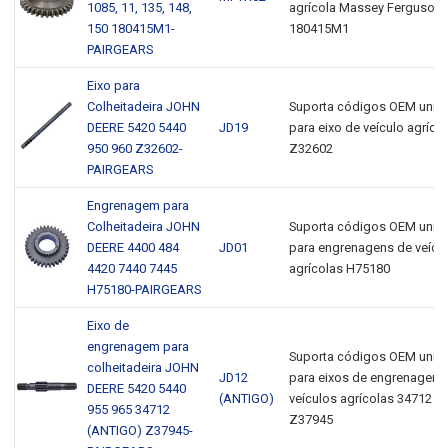
1085, 11, 135, 148,
agrícola Massey Ferguson
150 180415M1-
180415M1
PAIRGEARS
Eixo para
Colheitadeira JOHN
Suporta códigos OEM unive
DEERE 5420 5440
JD19
para eixo de veículo agríco
950 960 Z32602-
Z32602
PAIRGEARS
Engrenagem para
Colheitadeira JOHN
Suporta códigos OEM unive
DEERE 4400 484
JD01
para engrenagens de veícu
4420 7440 7445
agrícolas H75180
H75180-PAIRGEARS
Eixo de
engrenagem para
Suporta códigos OEM unive
colheitadeira JOHN
JD12
para eixos de engrenagens
DEERE 5420 5440
(ANTIGO)
veículos agrícolas 34712 (O
955 965 34712
Z37945
(ANTIGO) Z37945-