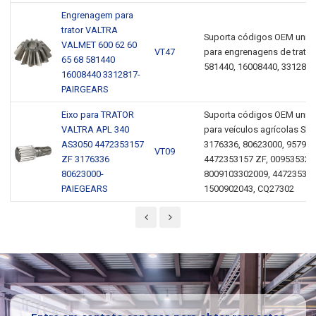
Engrenagem para
trator VALTRA
Suporta códigos OEM unive
VALMET 600 62 60
VT47
para engrenagens de trator
65 68 581440
581440, 16008440, 3312817
16008440 3312817-
PAIRGEARS
Eixo para TRATOR
Suporta códigos OEM unive
VALTRA APL 340
para veículos agrícolas Sha
AS3050 4472353157
3176336, 80623000, 957926
VT09
ZF 3176336
4472353157 ZF, 009535323
80623000-
8009103302009, 447235315
PAIEGEARS
1500902043, CQ27302