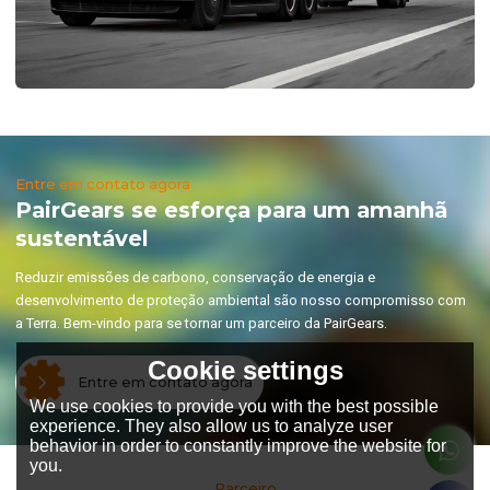
Entre em contato agora
PairGears se esforça para um amanhã
sustentável
Reduzir emissões de carbono, conservação de energia e
desenvolvimento de proteção ambiental são nosso compromisso com
a Terra. Bem-vindo para se tornar um parceiro da PairGears.
Cookie settings
Entre em contato agora
We use cookies to provide you with the best possible
experience. They also allow us to analyze user
behavior in order to constantly improve the website for
you.
Parceiro