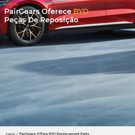
Marcas
PairGears Oferece
BYD
Peças De Reposição
casa
/
PairGears Offers BYD Replacement Parts