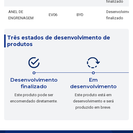
finalizado
ANEL DE
Desenvolvimen
EV06
BYD
ENGRENAGEM
finalizado
Três estados de desenvolvimento de
produtos
Desenvolvimento
Em
finalizado
desenvolvimento
E
Este produto pode ser
Este produto está em
encomendado diretamente.
desenvolvimento e será
produzido em breve.