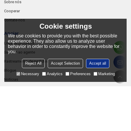
Sobre nós
Cooperar
Contate-nos
Cookie settings
Apoiar
We use cookies to provide you with the best possible
experience. They also allow us to analyze user
Lista de produtos
behavior in order to constantly improve the website for
you.
Suporte ao agente
Rastreamento de pedidos
Reject All
Accept Selection
Accept all
Blogue
Necessary
Analytics
Preferences
Marketing
Notícias
Perguntas frequentes
Junte-Se Aos Nossos Distribuidores