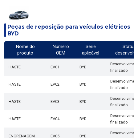
Peças de reposição para veículos elétricos
BYD
Nome do
Número
Série
Status 
produto
OEM
aplicável
desenvolv
Desenvolvimen
HASTE
EV01
BYD
finalizado
Desenvolvimen
HASTE
EV02
BYD
finalizado
Desenvolvimen
HASTE
EV03
BYD
finalizado
Desenvolvimen
HASTE
EV04
BYD
finalizado
Desenvolvimen
ENGRENAGEM
EV05
BYD