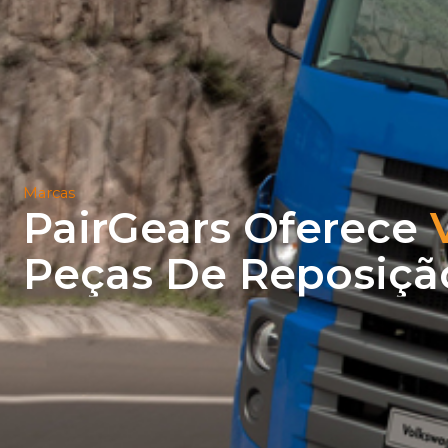
Marcas
PairGears Oferece
Peças De Reposiçã