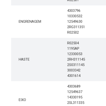
4303796
10330532
ENGRENAGEM
12549630
2RG311351
R02502
R02504
1195AP
12330053
HASTE
2RH311145
2S0311145
3003342
4301614
4303689
12549637
14330195
EIXO
2SL311335