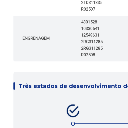
2TD311335
R02507
4301528
10330541
12549631
ENGRENAGEM
2RG311285
2RG311285
R02508
Três estados de desenvolvimento d