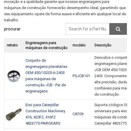
inovação e a qualidade garante que nossas engrenagens para
máquinas de construção fornecerão desempenho ideal, garantindo que
seu equipamento opere de forma suave e eficiente em qualquer local de
trabalho.
procurar:
Engrenagens para
retrato
modelo
Descrição
máquinas de construção
Descubra o conjunto
Conjunto de
engrenagens planetár
engrenagens planetárias
JCB OEM 450/10205-
OEM 450/10205-6-2403
PGJCB101
2403. Componentes 
para máquinas de
alta precisão, durávei
construção JCB - Par de
confiáveis para máqu
engrenagens
de construção.
Eixo para Caterpillar
Suporta códigos OE
Construction Machinery
universais para eixo 
CAT09
416, 420F2, 416F2
máquinas de constru
4826775-PAIRGEARS
Caterpillar 4826775.