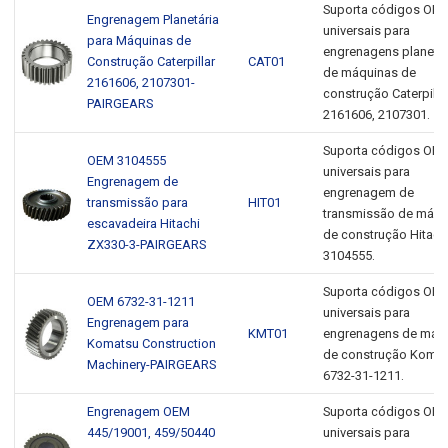
Suporta códigos OE
Engrenagem Planetária
universais para
para Máquinas de
engrenagens planetár
Construção Caterpillar
CAT01
de máquinas de
2161606, 2107301-
construção Caterpilla
PAIRGEARS
2161606, 2107301.
Suporta códigos OE
OEM 3104555
universais para
Engrenagem de
engrenagem de
transmissão para
HIT01
transmissão de máqu
escavadeira Hitachi
de construção Hitach
ZX330-3-PAIRGEARS
3104555.
Suporta códigos OE
OEM 6732-31-1211
universais para
Engrenagem para
KMT01
engrenagens de máq
Komatsu Construction
de construção Koma
Machinery-PAIRGEARS
6732-31-1211.
Engrenagem OEM
Suporta códigos OE
445/19001, 459/50440
universais para