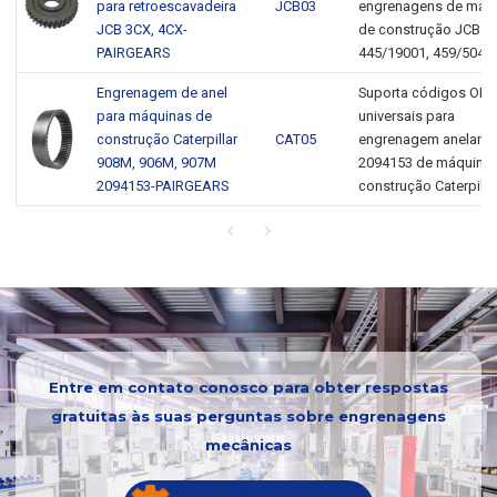
para retroescavadeira
JCB03
engrenagens de máq
JCB 3CX, 4CX-
de construção JCB
PAIRGEARS
445/19001, 459/50440
Engrenagem de anel
Suporta códigos OE
para máquinas de
universais para
construção Caterpillar
CAT05
engrenagem anelar
908M, 906M, 907M
2094153 de máquinas
2094153-PAIRGEARS
construção Caterpillar
Entre em contato conosco para obter respostas
gratuitas às suas perguntas sobre engrenagens
mecânicas