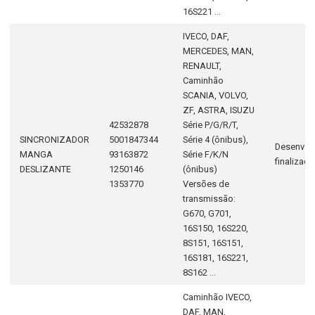
16S221 ...
IVECO, DAF,
MERCEDES, MAN,
RENAULT,
Caminhão
SCANIA, VOLVO,
ZF, ASTRA, ISUZU
42532878
Série P/G/R/T,
SINCRONIZADOR
5001847344
Série 4 (ônibus),
Desenvol
MANGA
93163872
Série F/K/N
finalizad
DESLIZANTE
1250146
(ônibus)
1353770
Versões de
transmissão:
G670, G701,
16S150, 16S220,
8S151, 16S151,
16S181, 16S221,
8S162 ...
Caminhão IVECO,
DAF, MAN,