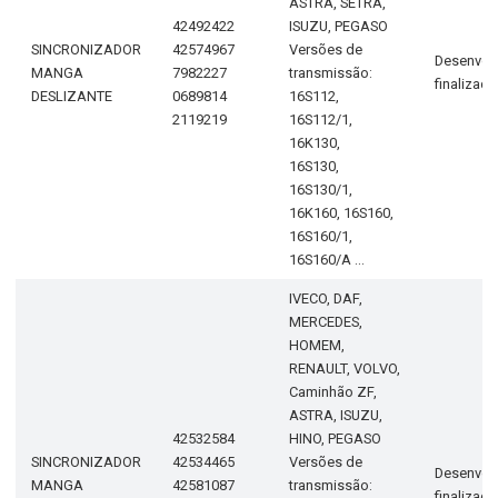
ASTRA, SETRA,
42492422
ISUZU, PEGASO
SINCRONIZADOR
42574967
Versões de
Desenvol
MANGA
7982227
transmissão:
finalizad
DESLIZANTE
0689814
16S112,
2119219
16S112/1,
16K130,
16S130,
16S130/1,
16K160, 16S160,
16S160/1,
16S160/A ...
IVECO, DAF,
MERCEDES,
HOMEM,
RENAULT, VOLVO,
Caminhão ZF,
ASTRA, ISUZU,
42532584
HINO, PEGASO
SINCRONIZADOR
42534465
Versões de
Desenvol
MANGA
42581087
transmissão:
finalizad