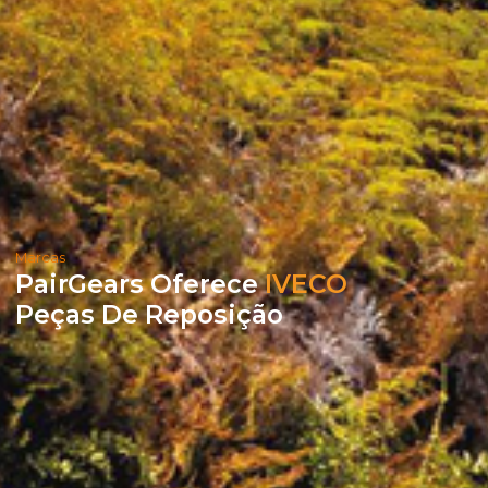
Marcas
PairGears Oferece
IVECO
Peças De Reposição