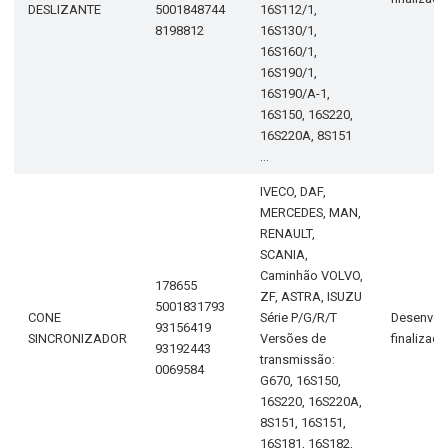
DESLIZANTE
5001848744
16S112/1,
8198812
16S130/1,
16S160/1,
16S190/1,
16S190/A-1,
16S150, 16S220,
16S220A, 8S151
...
IVECO, DAF,
MERCEDES, MAN,
RENAULT,
SCANIA,
Caminhão VOLVO,
178655
ZF, ASTRA, ISUZU
5001831793
CONE
Série P/G/R/T
Desenvol
93156419
SINCRONIZADOR
Versões de
finalizad
93192443
transmissão:
0069584
G670, 16S150,
16S220, 16S220A,
8S151, 16S151,
16S181, 16S182,