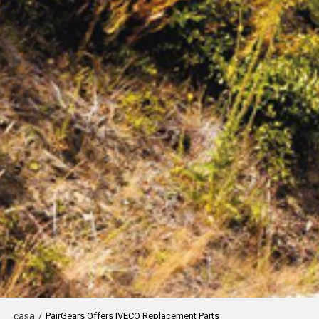
casa
/
PairGears Offers IVECO Replacement Parts