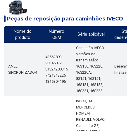
Peças de reposição para caminhões IVECO
Nome do
Número
Stat
Série aplicável
produto
OEM
desenvo
Caminhão IVECO
Versões de
42562893
transmissão:
98345012
ANEL
16S150, 16S220,
Desenvol
81324200315
SINCRONIZADOR
16S220A,
finalizad
7421313225
8S151, 16S151,
1316304196
16S181, 16S182,
16S221, 16S222...
IVECO, DAF,
MERCEDES,
HOMEM,
RENAULT, VOLVO,
Caminhão ZF,