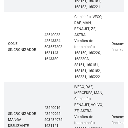
16S151, 16S181,
16S182, 16S221 ...
Caminhão IVECO,
DAF, MAN,
RENAULT, ZF,
42540022
ASTRA
42543324
Versões de
CONE
Desenvol
503557202
transmissão:
SINCRONIZADOR
finalizad
1621143
16S150, 16S220,
1643380
16S220A,
8S151, 16S151,
16S181, 16S182,
16S221, 16S222 ...
IVECO, DAF,
MERCEDES, MAN,
Caminhão
RENAULT, VOLVO,
42540016
ZF, ASTRA
SINCRONIZADOR
42549965
Versões de
Desenvol
MANGA
503484975
transmissão:
finalizad
DESLIZANTE
1621141