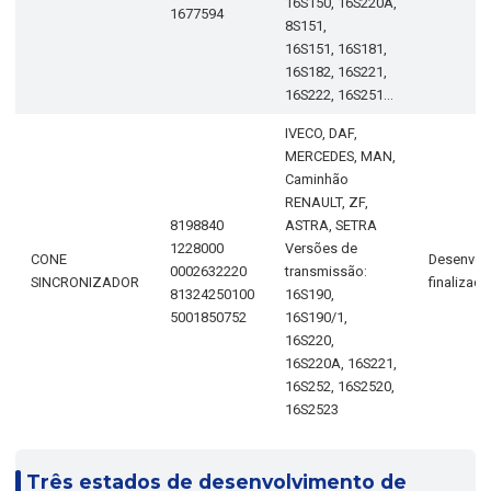
16S150, 16S220A,
1677594
8S151,
16S151, 16S181,
16S182, 16S221,
16S222, 16S251...
IVECO, DAF,
MERCEDES, MAN,
Caminhão
RENAULT, ZF,
8198840
ASTRA, SETRA
1228000
Versões de
CONE
Desenvol
0002632220
transmissão:
SINCRONIZADOR
finalizad
81324250100
16S190,
5001850752
16S190/1,
16S220,
16S220A, 16S221,
16S252, 16S2520,
16S2523
Três estados de desenvolvimento de