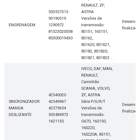
RENAULT, ZF,
503557315
ASTRA
93190519
Versões de
Desenvol
ENGRENAGEM
1290972
transmissão:
finalizad
81323020058
8S151, 16S151,
85300019430
8S162,
8S1620, 8S1621,
8S182, 8S1820,
8S1821, 8S1823 ...
IVECO, DAF, MAN,
RENAULT,
Caminhão
SCANIA, VOLVO,
42540020
ZF, ASTRA
SINCRONIZADOR
42549967
Série P/G/R/T
Desenvol
MANGA
42575654
Versões de
finalizad
DESLIZANTE
503484973
transmissão:
1621155
G670, 16S150,
16S220,
16S220A, 8S151,