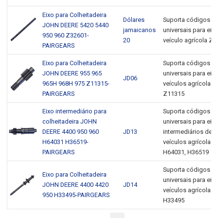
Eixo para Colheitadeira
Dólares
Suporta códigos 
JOHN DEERE 5420 5440
jamaicanos
universais para eix
950 960 Z32601-
20
veículo agrícola Z
PAIRGEARS
Eixo para Colheitadeira
Suporta códigos 
JOHN DEERE 955 965
universais para eix
JD06
965H 968H 975 Z11315-
veículos agrícolas
PAIRGEARS
Z11315
Eixo intermediário para
Suporta códigos 
colheitadeira JOHN
universais para eix
DEERE 4400 950 960
JD13
intermediários de
H64031 H36519-
veículos agrícolas
PAIRGEARS
H64031, H36519
Suporta códigos 
Eixo para Colheitadeira
universais para eix
JOHN DEERE 4400 4420
JD14
veículos agrícolas
950 H33495-PAIRGEARS
H33495