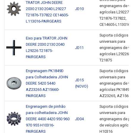
TRATOR JOHN DEERE
engrenagens de ve
2030 2130 2040 L29227
JD10
agrícolas L29227,
T21876-T37822 CE14605-
T21876-T37822,
L113016-PAIRGEARS
CE14605-L113016
Suporta códigos 
Eixo para TRATOR JOHN
universais para
DEERE 2030 2130 2040
JD11
engrenagens de ve
L29226 T21875-
agrícolas L29226,
PAIRGEARS
T21875
Engrenagem PK1849D
Suporta códigos 
para Colheitadeira JOHN
universais para
JD15
DEERE 5420 5440
engrenagens de ve
(NOVO)
AZ23265 AZ15660-
agrícolas PK1849D
PAIRGEARS
AZ23265, AZ15660
Engrenagem de pinhão
Suporta códigos 
para colheitadeira JOHN
universais para
DEERE 4400 4420 950 960
JD04
engrenagens de pi
970 955 H10316-
de veículos agrícol
PAIRGEARS
H10316