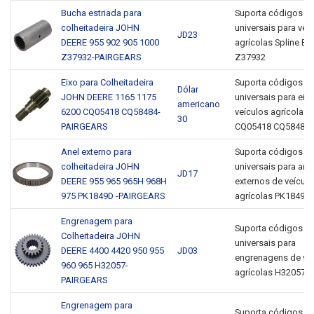
Bucha estriada para
Suporta códigos 
colheitadeira JOHN
universais para veí
JD23
DEERE 955 902 905 1000
agrícolas Spline Bu
Z37932-PAIRGEARS
Z37932
Eixo para Colheitadeira
Suporta códigos 
Dólar
JOHN DEERE 1165 1175
universais para eix
americano
6200 CQ05418 CQ58484-
veículos agrícolas
30
PAIRGEARS
CQ05418 CQ58484
Anel externo para
Suporta códigos 
colheitadeira JOHN
universais para ané
JD17
DEERE 955 965 965H 968H
externos de veículo
975 PK1849D -PAIRGEARS
agrícolas PK1849D
Engrenagem para
Suporta códigos 
Colheitadeira JOHN
universais para
DEERE 4400 4420 950 955
JD03
engrenagens de ve
960 965 H32057-
agrícolas H32057
PAIRGEARS
Engrenagem para
Suporta códigos 