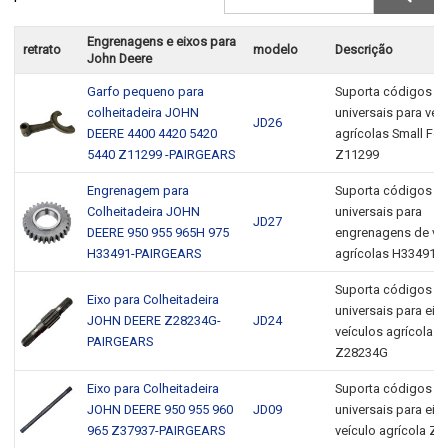
Engrenagens e eixos para
retrato
modelo
Descrição
John Deere
Garfo pequeno para
Suporta códigos 
colheitadeira JOHN
universais para veí
JD26
DEERE 4400 4420 5420
agrícolas Small For
5440 Z11299 -PAIRGEARS
Z11299
Engrenagem para
Suporta códigos 
Colheitadeira JOHN
universais para
JD27
DEERE 950 955 965H 975
engrenagens de ve
H33491-PAIRGEARS
agrícolas H33491
Suporta códigos 
Eixo para Colheitadeira
universais para eix
JOHN DEERE Z28234G-
JD24
veículos agrícolas
PAIRGEARS
Z28234G
Eixo para Colheitadeira
Suporta códigos 
JOHN DEERE 950 955 960
JD09
universais para eix
965 Z37937-PAIRGEARS
veículo agrícola Z