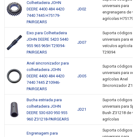
Colheitadeira JOHN
universais para
DEERE 4400 484 4420
JD02
engrenagens de ve
7440 7445 H75179-
agrícolas H75179
PAIRGEARS
Eixo para Colheitadeira
Suporta códigos 
JOHN DEERE 5420 5440
universais para eix
JD07
955 965 965H T29394-
veículos agrícolas
PAIRGEARS
T29394
Anel sincronizador para
Suporta códigos 
colheitadeira JOHN
universais para veí
DEERE 4400 484 4420
JD05
agrícolas Anel
7440 7445 Z10946-
Sincronizador Z10
PAIRGEARS
Bucha estriada para
Suporta códigos 
colheitadeira JOHN
universais para Spi
JD21
DEERE 530 630 950 955
Bush Z31218 de ve
960 Z31218-PAIRGEARS
agrícolas
Suporta códigos 
Engrenagem para
universais para