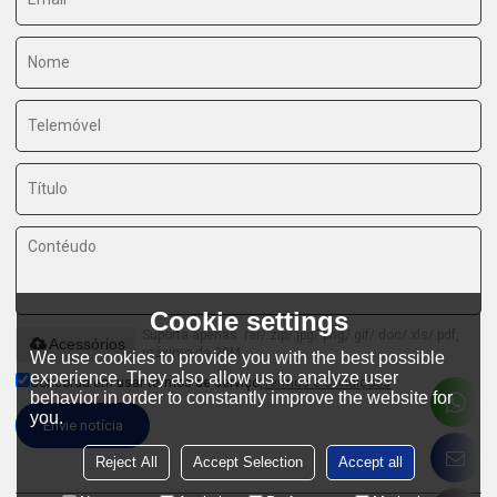
Cookie settings
Suporta apenas .rar/.zip/.jpg/.png/.gif/.doc/.xls/.pdf,
Acessórios
máximo de 20M
We use cookies to provide you with the best possible
experience. They also allow us to analyze user
Concorda em usar termos de serviço,
Termos e Condições
behavior in order to constantly improve the website for
you.
Envie notícia
Reject All
Accept Selection
Accept all