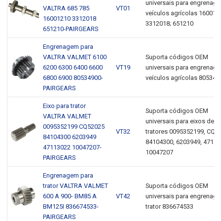
universais para engrenag
VALTRA 685 785
VT01
veículos agrícolas 160012
16001210 3312018
3312018; 651210
651210-PAIRGEARS
Engrenagem para
VALTRA VALMET 6100
Suporta códigos OEM
6200 6300 6400 6600
VT19
universais para engrenag
6800 6900 80534900-
veículos agrícolas 805349
PAIRGEARS
Eixo para trator
Suporta códigos OEM
VALTRA VALMET
universais para eixos de
0095352199 CQ52025
VT32
tratores 0095352199, CQ5
84104300 6203949
84104300, 6203949, 47113
47113022 10047207-
10047207
PAIRGEARS
Engrenagem para
trator VALTRA VALMET
Suporta códigos OEM
600 A 900- BM85 A
VT42
universais para engrenag
BM125I 836674533-
trator 836674533
PAIRGEARS