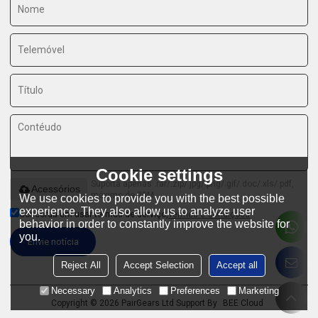
Cookie settings
Suporta apenas .rar/.zip/.jpg/.png/.gif/.doc/.xls/.pdf,
Acessórios
máximo de 20M
We use cookies to provide you with the best possible
experience. They also allow us to analyze user
Concorda em usar termos de serviço,
Termos e Condições
behavior in order to constantly improve the website for
you.
Envie notícia
Reject All
Accept Selection
Accept all
Necessary
Analytics
Preferences
Marketing
Copyright © 2026
PairGears Ltd
Support By
BEE Cloud