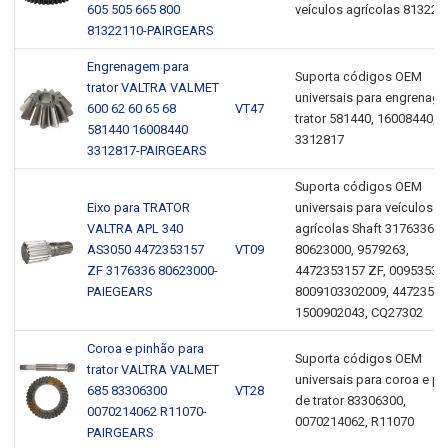
605 505 665 800
veículos agrícolas 813221
81322110-PAIRGEARS
Engrenagem para
Suporta códigos OEM
trator VALTRA VALMET
universais para engrenag
600 62 60 65 68
VT47
trator 581440, 16008440,
581440 16008440
3312817
3312817-PAIRGEARS
Suporta códigos OEM
Eixo para TRATOR
universais para veículos
VALTRA APL 340
agrícolas Shaft 3176336,
AS3050 4472353157
VT09
80623000, 9579263,
ZF 3176336 80623000-
4472353157 ZF, 00953532
PAIEGEARS
8009103302009, 44723531
1500902043, CQ27302
Coroa e pinhão para
Suporta códigos OEM
trator VALTRA VALMET
universais para coroa e p
685 83306300
VT28
de trator 83306300,
0070214062 R11070-
0070214062, R11070
PAIRGEARS