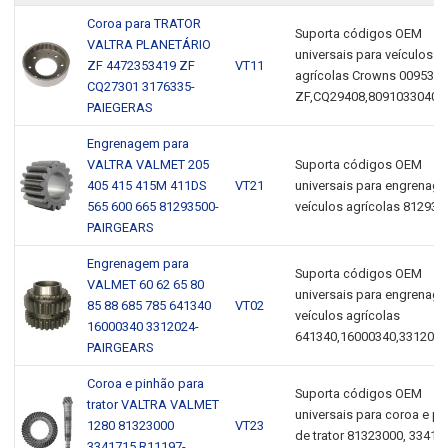
Coroa para TRATOR
Suporta códigos OEM
VALTRA PLANETÁRIO
universais para veículos
ZF 4472353419 ZF
VT11
agrícolas Crowns 009535
CQ27301 3176335-
ZF,CQ29408,80910330400
PAIEGERAS
Engrenagem para
VALTRA VALMET 205
Suporta códigos OEM
405 415 415M 411DS
VT21
universais para engrenag
565 600 665 81293500-
veículos agrícolas 812935
PAIRGEARS
Engrenagem para
Suporta códigos OEM
VALMET 60 62 65 80
universais para engrenag
85 88 685 785 641340
VT02
veículos agrícolas
16000340 3312024-
641340,16000340,3312024
PAIRGEARS
Coroa e pinhão para
Suporta códigos OEM
trator VALTRA VALMET
universais para coroa e p
1280 81323000
VT23
de trator 81323000, 33417
3341715 R11197-