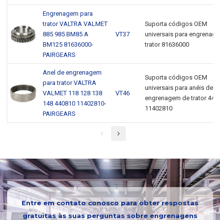
Engrenagem para
trator VALTRA VALMET
Suporta códigos OEM
885 985 BM85 A
VT37
universais para engrenag
BM125 81636000-
trator 81636000
PAIRGEARS
Anel de engrenagem
Suporta códigos OEM
para trator VALTRA
universais para anéis de
VALMET 118 128 138
VT46
engrenagem de trator 440
148 440810 11402810-
11402810
PAIRGEARS
Entre em contato conosco para obter respostas
gratuitas às suas perguntas sobre engrenagens