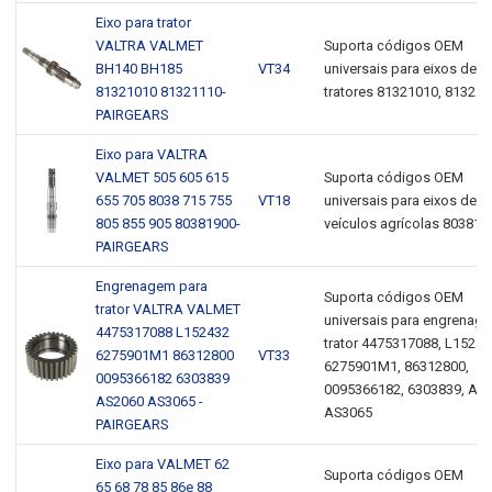
Eixo para trator
VALTRA VALMET
Suporta códigos OEM
BH140 BH185
VT34
universais para eixos de
81321010 81321110-
tratores 81321010, 81321
PAIRGEARS
Eixo para VALTRA
VALMET 505 605 615
Suporta códigos OEM
655 705 8038 715 755
VT18
universais para eixos de
805 855 905 80381900-
veículos agrícolas 803819
PAIRGEARS
Engrenagem para
Suporta códigos OEM
trator VALTRA VALMET
universais para engrenag
4475317088 L152432
trator 4475317088, L15243
6275901M1 86312800
VT33
6275901M1, 86312800,
0095366182 6303839
0095366182, 6303839, AS2
AS2060 AS3065 -
AS3065
PAIRGEARS
Eixo para VALMET 62
Suporta códigos OEM
65 68 78 85 86e 88