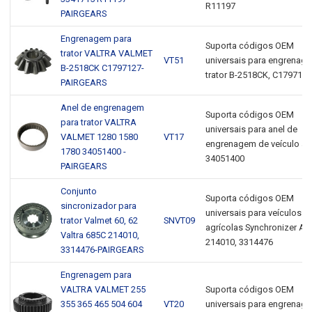
R11197
PAIRGEARS
Engrenagem para
Suporta códigos OEM
trator VALTRA VALMET
VT51
universais para engrenag
B-2518CK C1797127-
trator B-2518CK, C1797127
PAIRGEARS
Anel de engrenagem
Suporta códigos OEM
para trator VALTRA
universais para anel de
VALMET 1280 1580
VT17
engrenagem de veículo ag
1780 34051400 -
34051400
PAIRGEARS
Conjunto
Suporta códigos OEM
sincronizador para
universais para veículos
trator Valmet 60, 62
SNVT09
agrícolas Synchronizer As
Valtra 685C 214010,
214010, 3314476
3314476-PAIRGEARS
Engrenagem para
VALTRA VALMET 255
Suporta códigos OEM
355 365 465 504 604
VT20
universais para engrenag