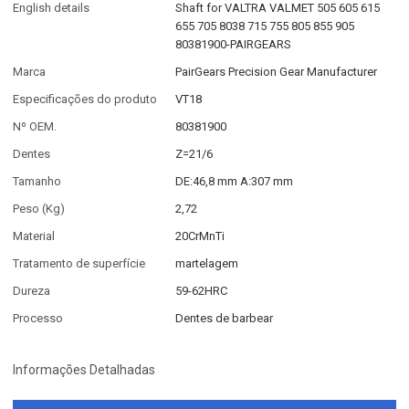
English details
Shaft for VALTRA VALMET 505 605 615
655 705 8038 715 755 805 855 905
80381900-PAIRGEARS
Marca
PairGears Precision Gear Manufacturer
Especificações do produto
VT18
Nº OEM.
80381900
Dentes
Z=21/6
Tamanho
DE:46,8 mm A:307 mm
Peso (Kg)
2,72
Material
20CrMnTi
Tratamento de superfície
martelagem
Dureza
59-62HRC
Processo
Dentes de barbear
Informações Detalhadas