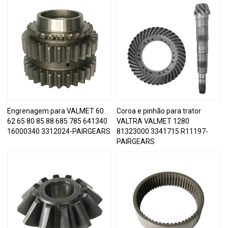
Engrenagem para VALMET 60
Coroa e pinhão para trator
62 65 80 85 88 685 785 641340
VALTRA VALMET 1280
16000340 3312024-PAIRGEARS
81323000 3341715 R11197-
PAIRGEARS