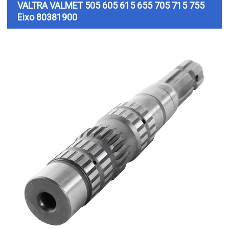
VALTRA VALMET 505 605 615 655 705 715 755
Eixo 80381900