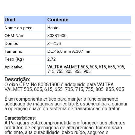
Contente
Unid
Nome da peça
Haste
OEM Não
80381900
Dentes
Z=21/6
Tamanho
DE:46,8 mm
A:307 mm
Peso (Kg）
2,72
Aplicativo
VALTRA VALMET 505, 605, 615, 655, 705,
715, 755, 805, 855, 905
Descrição:
O eixo OEM No 80381900 é adequado para VALTRA
VALMET 505, 605, 615, 655, 705, 715, 755, 805, 855, 905.
É um componente crítico para manter o funcionamento
adequado de máquinas agrícolas. É essencial para garantir
a operação suave do sistema de transmissão do trator.
Características:
A Pairgears está comprometida em fornecer aos clientes
produtos de engrenagens de alta precisão, transmissão
eficiente, alta durabilidade, baixo ruído, seguros e