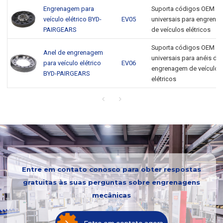
Engrenagem para
Suporta códigos OEM
veículo elétrico BYD-
EV05
universais para engrena
PAIRGEARS
de veículos elétricos
Suporta códigos OEM
Anel de engrenagem
universais para anéis de
para veículo elétrico
EV06
engrenagem de veículos
BYD-PAIRGEARS
elétricos
Entre em contato conosco para obter respostas
gratuitas às suas perguntas sobre engrenagens
mecânicas