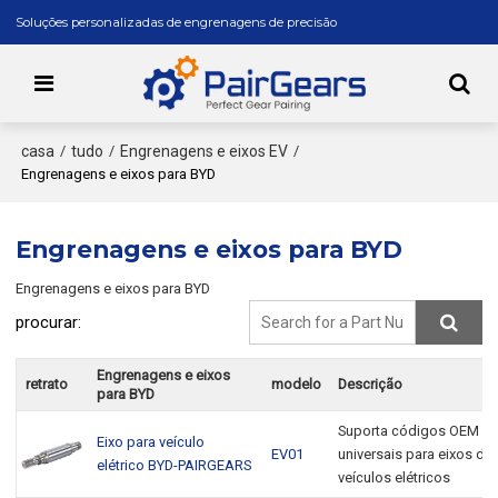
Soluções personalizadas de engrenagens de precisão
casa
tudo
Engrenagens e eixos EV
/
/
/
Engrenagens e eixos para BYD
Engrenagens e eixos para BYD
Engrenagens e eixos para BYD
procurar:
Engrenagens e eixos
retrato
modelo
Descrição
para BYD
Suporta códigos OEM
Eixo para veículo
EV01
universais para eixos de
elétrico BYD-PAIRGEARS
veículos elétricos