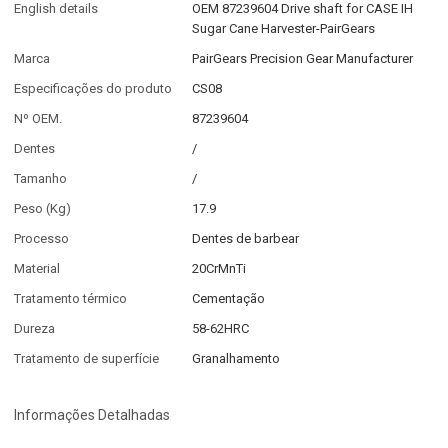
English details
OEM 87239604 Drive shaft for CASE IH
Sugar Cane Harvester-PairGears
Marca
PairGears Precision Gear Manufacturer
Especificações do produto
CS08
Nº OEM.
87239604
Dentes
/
Tamanho
/
Peso (Kg)
17.9
Processo
Dentes de barbear
Material
20CrMnTi
Tratamento térmico
Cementação
Dureza
58-62HRC
Tratamento de superfície
Granalhamento
Informações Detalhadas