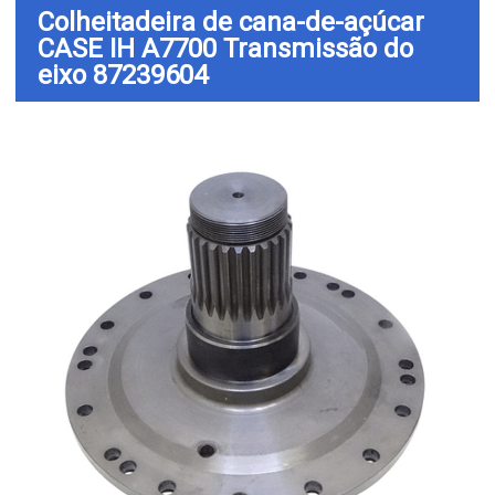
Colheitadeira de cana-de-açúcar
CASE IH A7700 Transmissão do
eixo 87239604