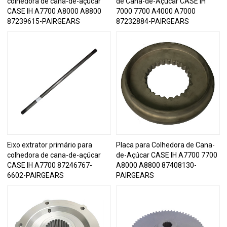
colhedora de cana-de-açúcar
de Cana-de-Açúcar CASE IH
CASE IH A7700 A8000 A8800
7000 7700 A4000 A7000
87239615-PAIRGEARS
87232884-PAIRGEARS
Eixo extrator primário para
Placa para Colhedora de Cana-
colhedora de cana-de-açúcar
de-Açúcar CASE IH A7700 7700
CASE IH A7700 87246767-
A8000 A8800 87408130-
6602-PAIRGEARS
PAIRGEARS