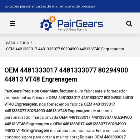
Soluções personalizadas de engrenagens de precisão
casa
tudo
/
/
OEM 4481333017 4481333077 80294900 44813 VT48 Engrenagem
OEM 4481333017 4481333077 80294900
44813 VT48 Engrenagem
PairGears Precision Gear Manufacturer
é um fabricante e fornecedor
profissional na China de
OEM 4481333017 4481333077 80294900 44813
VT48 Engrenagem
, nós fornecemos fábrica
OEM 4481333017
4481333077 80294900 44813 VT48 Engrenagem
de atacado
personalizado, marca privada
OEM 4481333017 4481333077 80294900
44813 VT48 Engrenagem
e
OEM 4481333017 4481333077 80294900
44813 VT48 Engrenagem
manufatura por contrato. Entre em contato
conosco agora para obter a melhor cotação para
OEM 4481333017