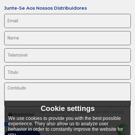
Junte-Se Aos Nossos Distribuidores
Cookie settings
Suporta apenas .rar/.zip/.jpg/.png/.gif/.doc/.xls/.pdf,
Acessórios
máximo de 20M
We use cookies to provide you with the best possible
experience. They also allow us to analyze user
Concorda em usar termos de serviço,
Termos e Condições
behavior in order to constantly improve the website for
you.