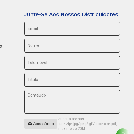
Junte-Se Aos Nossos Distribuidores
s
Suporta apenas
Acessórios
.rar/.zip/.jpg/.png/.gif/.doc/.xls/.pdf,
máximo de 20M