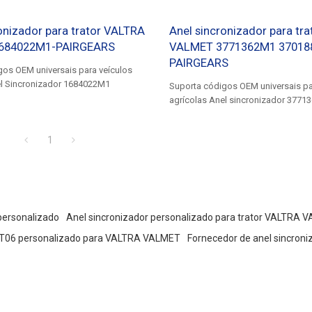
onizador para trator VALTRA
Anel sincronizador para tr
684022M1-PAIRGEARS
VALMET 3771362M1 37018
PAIRGEARS
gos OEM universais para veículos
el Sincronizador 1684022M1
Suporta códigos OEM universais pa
agrícolas Anel sincronizador 3771
3701884M1, 1684024M1
1
personalizado
Anel sincronizador personalizado para trator VALTRA 
VT06 personalizado para VALTRA VALMET
Fornecedor de anel sincron