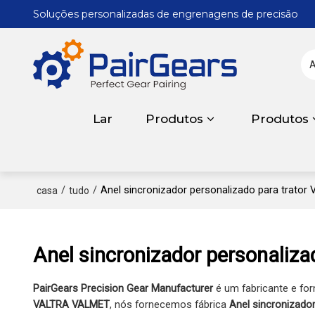
Soluções personalizadas de engrenagens de precisão
Lar
Produtos
Produtos
/
/
Anel sincronizador personalizado para trato
casa
tudo
Anel sincronizador personaliz
PairGears Precision Gear Manufacturer
é um fabricante e for
VALTRA VALMET
, nós fornecemos fábrica
Anel sincronizado