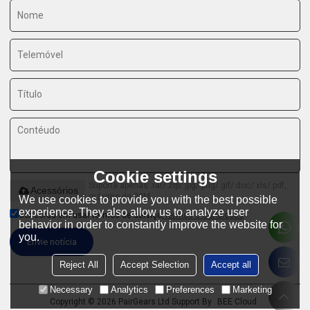
Cookie settings
Suporta apenas .rar/.zip/.jpg/.png/.gif/.doc/.xls/.pdf,
Acessórios
máximo de 20M
We use cookies to provide you with the best possible
experience. They also allow us to analyze user
Concorda em usar termos de serviço,
Termos e Condições
behavior in order to constantly improve the website for
you.
Envie notícia
Reject All
Accept Selection
Accept all
Necessary
Analytics
Preferences
Marketing
Copyright © 2026
PairGears Ltd
Support By
BEE Cloud