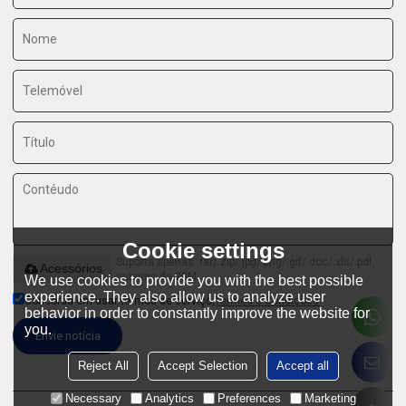
Cookie settings
Suporta apenas .rar/.zip/.jpg/.png/.gif/.doc/.xls/.pdf,
Acessórios
máximo de 20M
We use cookies to provide you with the best possible
experience. They also allow us to analyze user
Concorda em usar termos de serviço,
Termos e Condições
behavior in order to constantly improve the website for
you.
Envie notícia
Reject All
Accept Selection
Accept all
Necessary
Analytics
Preferences
Marketing