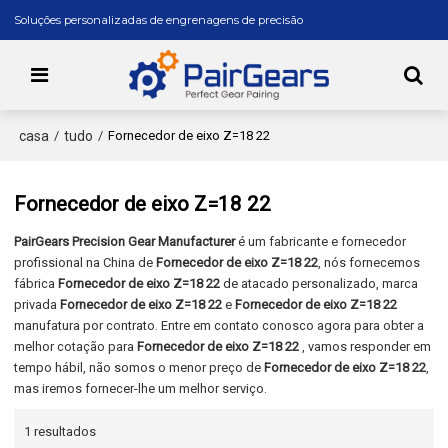
Soluções personalizadas de engrenagens de precisão
casa
tudo
/
/
Fornecedor de eixo Z=18 22
Fornecedor de eixo Z=18 22
PairGears Precision Gear Manufacturer
é um fabricante e fornecedor
profissional na China de
Fornecedor de eixo Z=18 22
, nós fornecemos
fábrica
Fornecedor de eixo Z=18 22
de atacado personalizado, marca
privada
Fornecedor de eixo Z=18 22
e
Fornecedor de eixo Z=18 22
manufatura por contrato. Entre em contato conosco agora para obter a
melhor cotação para
Fornecedor de eixo Z=18 22
, vamos responder em
tempo hábil, não somos o menor preço de
Fornecedor de eixo Z=18 22
,
mas iremos fornecer-lhe um melhor serviço.
1 resultados