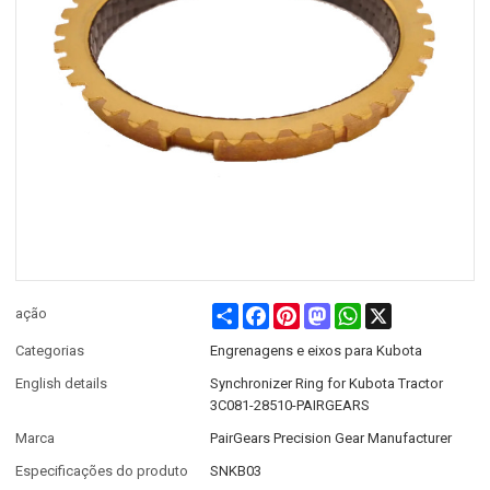
Share
Facebook
Pinterest
Mastodon
WhatsApp
X
ação
Categorias
Engrenagens e eixos para Kubota
English details
Synchronizer Ring for Kubota Tractor
3C081-28510-PAIRGEARS
Marca
PairGears Precision Gear Manufacturer
Especificações do produto
SNKB03