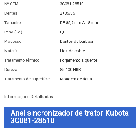
Nº OEM.
3C081-28510
Dentes
Z=36/36
Tamanho
DE:85,9 mm A:18 mm
Peso (Kg)
0,05
Processo
Dentes de barbear
Material
Liga de cobre
Tratamento térmico
Forjamento a quente
Dureza
85-100 HRB
Tratamento de superfície
Moagem de água
Informações Detalhadas
Anel sincronizador de trator Kubota
3C081-28510