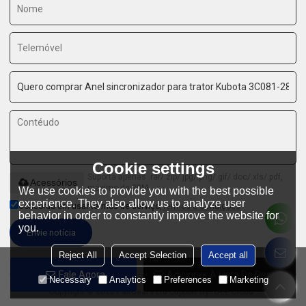
Cookie settings
Suporta apenas .rar/.zip/.jpg/.png/.gif/.doc/.xls/.pdf,
Acessórios
máximo de 20M
We use cookies to provide you with the best possible
experience. They also allow us to analyze user
Concorda em usar termos de serviço,
Termos e Condições
behavior in order to constantly improve the website for
you.
Envie notícia
Reject All
Accept Selection
Accept all
Fale Agora
Adicionar À Lista De Desejos
Necessary
Analytics
Preferences
Marketing
Copyright © 2026
PairGears Ltd
Support By
BEE Cloud