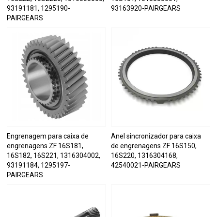
93191181, 1295190-
93163920-PAIRGEARS
PAIRGEARS
Engrenagem para caixa de
Anel sincronizador para caixa
engrenagens ZF 16S181,
de engrenagens ZF 16S150,
16S182, 16S221, 1316304002,
16S220, 1316304168,
93191184, 1295197-
42540021-PAIRGEARS
PAIRGEARS