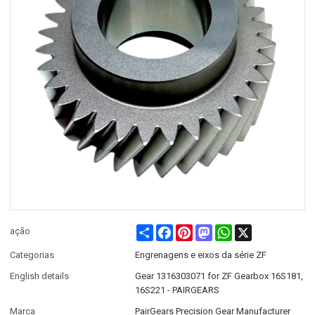
Share
Facebook
Pinterest
Mastodon
WhatsApp
X
ação
Categorias
Engrenagens e eixos da série ZF
English details
Gear 1316303071 for ZF Gearbox 16S181,
16S221 - PAIRGEARS
Marca
PairGears Precision Gear Manufacturer