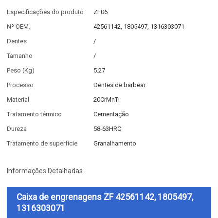
Especificações do produto
ZF06
Nº OEM.
42561142, 1805497, 1316303071
Dentes
/
Tamanho
/
Peso (Kg)
5.27
Processo
Dentes de barbear
Material
20CrMnTi
Tratamento térmico
Cementação
Dureza
58-63HRC
Tratamento de superfície
Granalhamento
Informações Detalhadas
Caixa de engrenagens ZF 42561142, 1805497,
1316303071