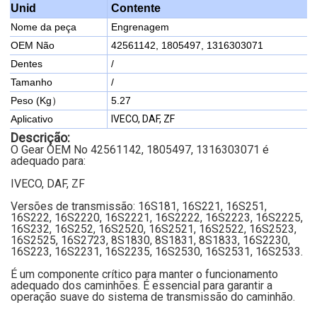
Contente
Unid
Nome da peça
Engrenagem
OEM Não
42561142, 1805497, 1316303071
Dentes
/
Tamanho
/
Peso (Kg）
5.27
Aplicativo
IVECO, DAF, ZF
Descrição:
O Gear OEM No 42561142, 1805497, 1316303071 é
adequado para:
IVECO, DAF, ZF
Versões de transmissão: 16S181, 16S221, 16S251,
16S222, 16S2220, 16S2221, 16S2222, 16S2223, 16S2225,
16S232, 16S252, 16S2520, 16S2521, 16S2522, 16S2523,
16S2525, 16S2723, 8S1830, 8S1831, 8S1833, 16S2230,
16S223, 16S2231, 16S2235, 16S2530, 16S2531, 16S2533.
É um componente crítico para manter o funcionamento
adequado dos caminhões. É essencial para garantir a
operação suave do sistema de transmissão do caminhão.