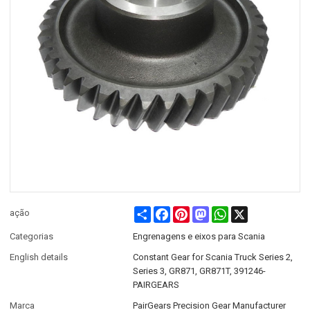
Share
Facebook
Pinterest
Mastodon
WhatsApp
X
ação
Categorias
Engrenagens e eixos para Scania
English details
Constant Gear for Scania Truck Series 2,
Series 3, GR871, GR871T, 391246-
PAIRGEARS
Marca
PairGears Precision Gear Manufacturer