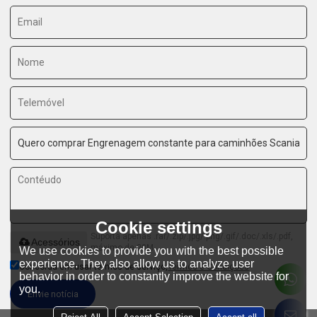
Cookie settings
Suporta apenas .rar/.zip/.jpg/.png/.gif/.doc/.xls/.pdf,
Acessórios
máximo de 20M
We use cookies to provide you with the best possible
experience. They also allow us to analyze user
Concorda em usar termos de serviço,
Termos e Condições
behavior in order to constantly improve the website for
you.
Envie notícia