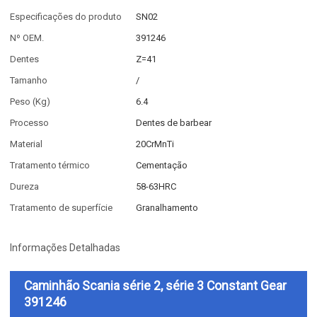
Especificações do produto
SN02
Nº OEM.
391246
Dentes
Z=41
Tamanho
/
Peso (Kg)
6.4
Processo
Dentes de barbear
Material
20CrMnTi
Tratamento térmico
Cementação
Dureza
58-63HRC
Tratamento de superfície
Granalhamento
Informações Detalhadas
Caminhão Scania série 2, série 3 Constant Gear
391246