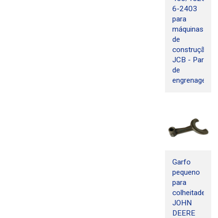
6-2403
para
máquinas
de
construção
JCB - Par
de
engrenagens
Garfo
pequeno
para
colheitadeira
JOHN
DEERE