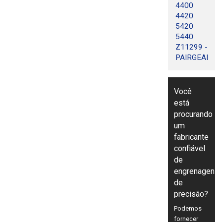
4400
4420
5420
5440
Z11299 -
PAIRGEARS
Você
está
procurando
um
fabricante
confiável
de
engrenagens
de
precisão?
Podemos
fornecer