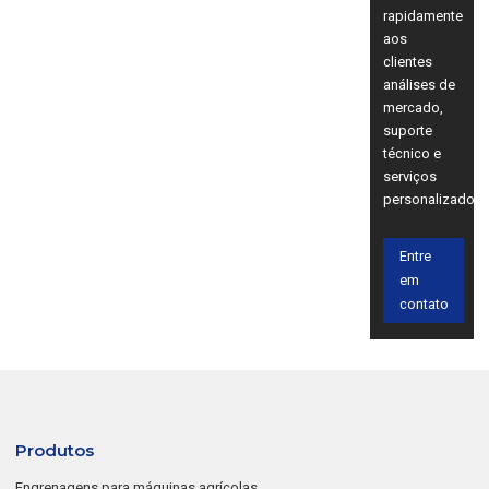
rapidamente
aos
clientes
análises de
mercado,
suporte
técnico e
serviços
personalizados.
Entre
em
contato
Produtos
Engrenagens para máquinas agrícolas