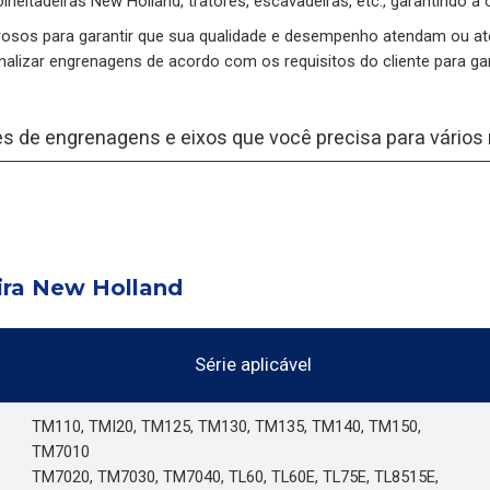
heitadeiras New Holland, tratores, escavadeiras, etc., garantindo a
osos para garantir que sua qualidade e desempenho atendam ou at
lizar engrenagens de acordo com os requisitos do cliente para ga
es de engrenagens e eixos que você precisa para vário
ira New Holland
Série aplicável
TM110, TMI20, TM125, TM130, TM135, TM140, TM150,
TM7010
TM7020, TM7030, TM7040, TL60, TL60E, TL75E, TL8515E,