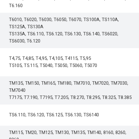
T6.160
T6010, T6020, T6030, T6050, T6070, TS100A, TS110A,
TS125A, TS130A
TS135A, TS6.110, TS6.120, TS6.130, TS6.140, TS6020,
TS6030, T6.120
T4,75, T4,85, T4,95, T4,105, T4115, T5,95
T5105, T5.115, T5040, T5050, T5060, T5070
TM135, TM150, TM165, TM180, TM7010, TM7020, TM7030,
TM7040
T7175, T7.190, T7195, T7.205, T8.270, T8.295, T8.325, T8.385
TS6.110, TS6.120, TS6.125, TS6.130, TS6140
TM115, TM20, TM125, TM130, TM135, TM140, 8160, 8260,