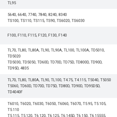
TL95
5640, 6640, 7740, 7840, 8240, 8340
TS100, TS110, TS115, TS90, TS6020, TS6030
F100, F110, F115, F120, F130, F140
TL70, TL80, TL80A, TL90, TL90A, TL100, TL100A, TD5010,
TD5020
TD5030, TD5050, TD60D, TD70D, TD75D, TD800D, TD90D,
TD95D, 4835
TL70, TL80, TL80A, TL90, TL100, T4.75, T4.115, T5040, T5050
T5060, TD60D, TD70D, TD75D, TD80D, TD90D, TD95D5D,
TD4040F
T6010, T6020, T6030, T6050, T6060, T6070, T5.95, T5.105,
T5.110
T5.115, T5.120, T6.120, T6.125, T6.145D, T6.150, T6.15555,