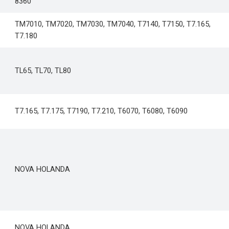
8360
TM7010, TM7020, TM7030, TM7040, T7140, T7150, T7.165,
T7.180
TL65, TL70, TL80
T7.165, T7.175, T7190, T7.210, T6070, T6080, T6090
NOVA HOLANDA
NOVA HOLANDA