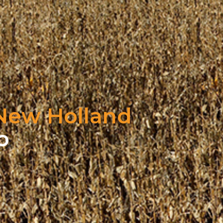
New Holland
o