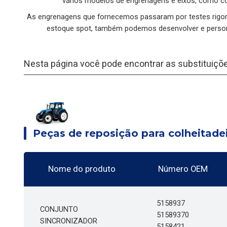
vários modelos de engrenagens e eixos, como col
As engrenagens que fornecemos passaram por testes rigor
estoque spot, também podemos desenvolver e persona
Nesta página você pode encontrar as substituiçõ
Peças de reposição para colheitade
Nome do produto
Número OEM
5158937
CONJUNTO
51589370
SINCRONIZADOR
5158421