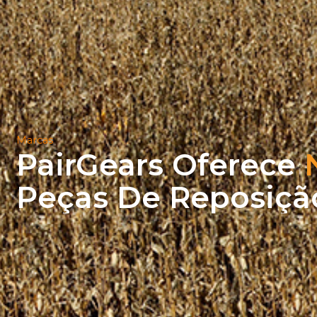
Marcas
PairGears Oferece
Peças De Reposiçã